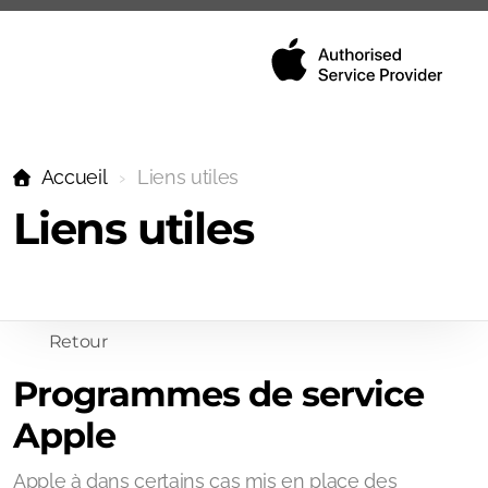
Accueil
Liens utiles
iPhone
Liens utiles
Mac
iPad
AppleWatch
Retour
Programmes de service
Beats
Apple
AirPods
Apple à dans certains cas mis en place des