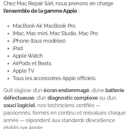
Chez Mac Repair Sàrl, nous prenons en charge
l’ensemble de la gamme Apple
:
MacBook Air, MacBook Pro
iMac, Mac mini, Mac Studio, Mac Pro
iPhone (tous modèles)
iPad
Apple Watch
AirPods et Beats
Apple TV
Tous les accessoires Apple officiels
Qu’il s’agisse d’un
écran endommagé
, d’une
batterie
défectueuse
, d’un
diagnostic complexe
ou d’un
souci logiciel
, nos techniciens certifiés —
passionnés, formés en continu et réévalués chaque
année — répondent aux standards d’excellence
établis par Apple.