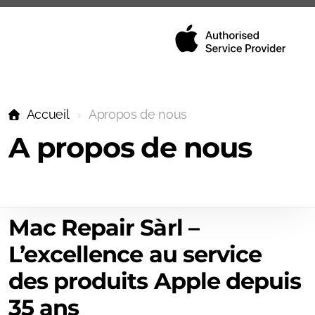
Accueil
Apropos de nous
iPhone
A propos de nous
Mac
iPad
AppleWatch
Mac Repair Sàrl –
L’excellence au service
Beats
des produits Apple depuis
AirPods
35 ans