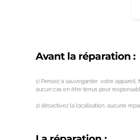
Avant la réparation :
1) Pensez à sauvegarder votre appareil, 
aucun cas en être tenus pour responsabl
2) désactivez la localisation, aucune répar
La réparation :